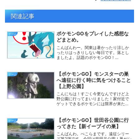
関連記事
ポケモンGOをプレイした感想な
ゲーム
どまとめ。
こんばんわー。関東は暑かったり涼しか
ったりはっきりしない毎日です。落とし
ましたよ。話題のポケモンGO！
Pokemon Go！とりあえずプレイしてみ
て気づいた点などをまとめてみます～。
めっちゃ楽しい！フー！！ゼニガメでス
【ポケモンGO】モンスターの巣
ゲーム
タートポケモンを開始...
へ遠征に行く時に気をつけること
【上野公園】
こんにちは！すごく今更なんですけど上
野公園に行ってまいりました！家付近で
ゲットできるポケモンには限界が来たか
なと思い、遠出してみることに。もちろ
ん、上野公園はブーバーの巣と言われて
いるので、ブーバーが目的です。ポケモ
【ポケモンGO】世田谷公園に行
ゲーム
ンユーザーだらけでヤバイ...
ってきた【新イーブイの巣】
こんばんわ。ぺこらまです。遠征シリー
ズ第2弾です。今回は世田谷公園！巣がシ