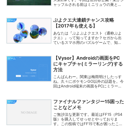
ャッフルされる前はミニリュウの巣とし
て連日ポケモントレーナー達が押し寄せ
ていたようですが、イーブイの巣という
事前情報なしに現在はどうなっているの
ぷよクエ大連鎖チャンス攻略
ゲーム
か見に行ってきました。...
【2017年も使える】
あなたは『ぷよぷよクエスト（通称ぷよ
クエ）』って知ってますか？セガから出
ているスマホ用のパズルゲームで、知ら
ない人に一言で説明すると、ぷよぷよ版
パズドラです。（ぷよクエファンに怒ら
れるかもしれませんが…）パズドラも一
【Vysor】Androidの画面をPC
ゲーム
時期やってたのですが、な...
にキャプチャ(ミラーリング)する
方法
こんばんわー。関東は梅雨明けしたっす
ね。久々にポケモンGO以外の話題を。今
回はAndroid端末の画面をPCにミラーリ
ング表示(キャプチャ)するアプリと使
用、導入方法をご紹介します。Vysorと
いう海外アプリとPCではGoogle Chro...
ファイナルファンタジー15困った
ゲーム
ことなどメモ
ご無沙汰な更新です。最近はFF15（PS4
版）を購入してせっせとやっておりま
す。この投稿ではFF15で私が困ったこと
や気づいたことを書き溜めていくことに